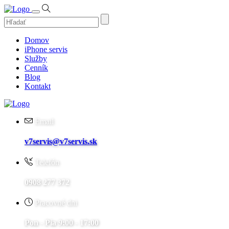
Domov
iPhone servis
Služby
Cenník
Blog
Kontakt
Email
v7servis@v7servis.sk
Telefón
0908 277 372
Pracovné dni
Pon - Pia 9:00 - 17:00