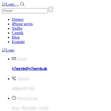
Domov
iPhone servis
Služby
Cenník
Blog
Kontakt
Email
v7servis@v7servis.sk
Telefón
0908 277 372
Pracovné dni
Pon - Pia 9:00 - 17:00