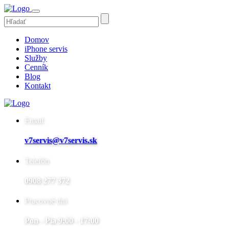
Domov
iPhone servis
Služby
Cenník
Blog
Kontakt
Email
v7servis@v7servis.sk
Telefón
0908 277 372
Pracovné dni
Pon - Pia 9:00 - 17:00